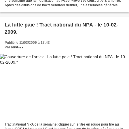
une semaine que la mobilisation au lycée Prévert se construit et s’amplifie.
Après des diffusions de tracts vendredi dernier, une assemblée générale
lundi, le blocage des grilles...
La lutte paie ! Tract national du NPA - le 10-02-
2009.
Publié le 11/03/2009 à 17:43
Par
NPA-27
Tract national NPA de la semaine: cliquer sur le titre en rouge pour lire au
format PDF La lutte paie ! C’est la première leçon de la grève générale de la