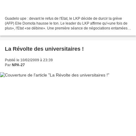
Guadelo upe : devant le refus de l'Etat, le LKP décide de durcir la grève
(AFP) Elie Domota hausse le ton. Le leader du LKP affirme qu'«une fois de
plus», l'Etat «se débine». Une première séance de négociations entamées
lundi soir entre le Collectif contre...
La Révolte des universitaires !
Publié le 10/02/2009 à 23:39
Par
NPA-27