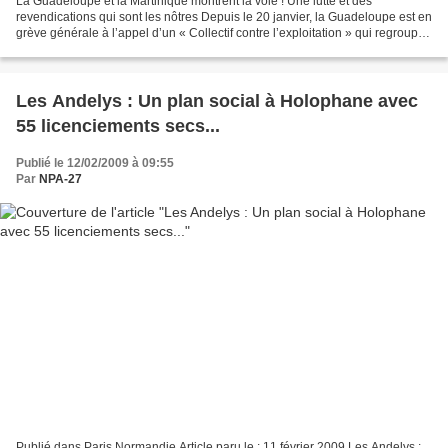
La Guadeloupe et la Martinique montrent la voie ! Une lutte et des
revendications qui sont les nôtres Depuis le 20 janvier, la Guadeloupe est en
grève générale à l’appel d’un « Collectif contre l’exploitation » qui regroupe
syndicats, associations et...
Les Andelys : Un plan social à Holophane avec
55 licenciements secs...
Publié le 12/02/2009 à 09:55
Par
NPA-27
Publié dans Paris Normandie Article paru le : 11 février 2009 Les Andelys :