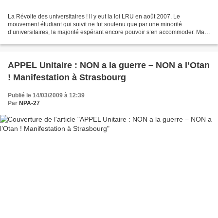
La Révolte des universitaires ! ll y eut la loi LRU en août 2007. Le
mouvement étudiant qui suivit ne fut soutenu que par une minorité
d’universitaires, la majorité espérant encore pouvoir s’en accommoder. Mais
aujourd’hui les conséquences de la LRU se...
APPEL Unitaire : NON a la guerre – NON a l’Otan
! Manifestation à Strasbourg
Publié le 14/03/2009 à 12:39
Par
NPA-27