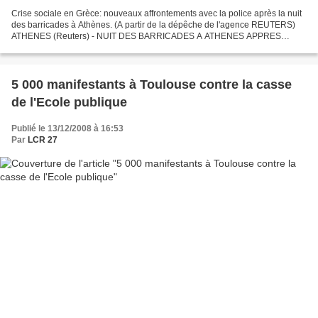
Crise sociale en Grèce: nouveaux affrontements avec la police après la nuit
des barricades à Athènes. (A partir de la dépêche de l'agence REUTERS)
ATHENES (Reuters) - NUIT DES BARRICADES A ATHENES APPRES
QU'UN JEUNE DE 15 ANS SOIT ABATTU PAR LA POLICE...
5 000 manifestants à Toulouse contre la casse
de l'Ecole publique
Publié le 13/12/2008 à 16:53
Par
LCR 27