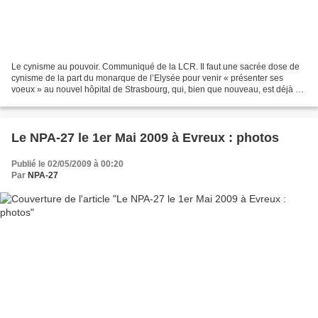
Le cynisme au pouvoir. Communiqué de la LCR. Il faut une sacrée dose de
cynisme de la part du monarque de l’Elysée pour venir « présenter ses
voeux » au nouvel hôpital de Strasbourg, qui, bien que nouveau, est déjà au
bord de la rupture en terme de moyens...
Le NPA-27 le 1er Mai 2009 à Evreux : photos
Publié le 02/05/2009 à 00:20
Par
NPA-27