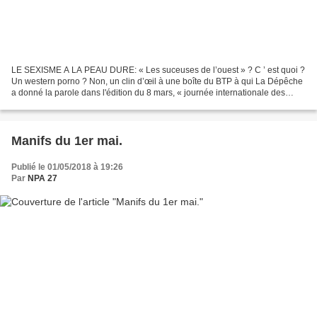
LE SEXISME A LA PEAU DURE: « Les suceuses de l’ouest » ? C ’ est quoi ?
Un western porno ? Non, un clin d’œil à une boîte du BTP à qui La Dépêche
a donné la parole dans l'édition du 8 mars, « journée internationale des
femmes » ! Alors que les campagnes...
Manifs du 1er mai.
Publié le 01/05/2018 à 19:26
Par
NPA 27