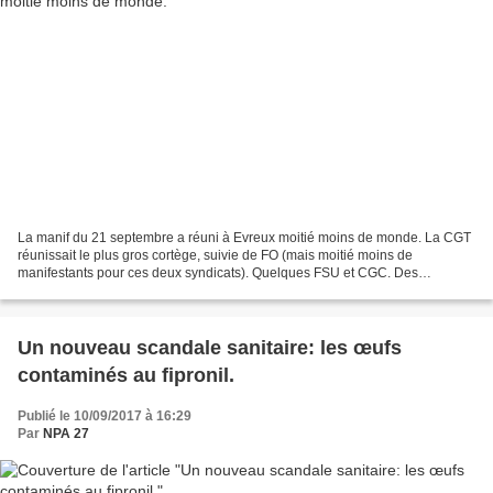
La manif du 21 septembre a réuni à Evreux moitié moins de monde. La CGT
réunissait le plus gros cortège, suivie de FO (mais moitié moins de
manifestants pour ces deux syndicats). Quelques FSU et CGC. Des
syndicalistes de la branche métallurgie de la CFDT...
Un nouveau scandale sanitaire: les œufs
contaminés au fipronil.
Publié le 10/09/2017 à 16:29
Par
NPA 27