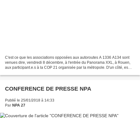
C'est ce que les associations opposées aux autoroutes A 1336 A134 sont
venues dire, vendredi 8 décembre, à l'entrée du Panorama XXL, à Rouen,
aux participant.e.s à la COP 21 organisée par la métropole. D'un côté, es
élu.e.s de l'agglo de Rouen prétendent...
CONFERENCE DE PRESSE NPA
Publié le 25/01/2018 à 14:33
Par
NPA 27