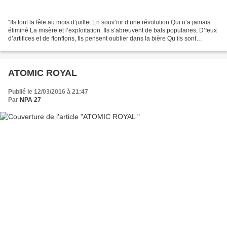
“Ils font la fête au mois d’juillet En souv’nir d’une révolution Qui n’a jamais
éliminé La misère et l’exploitation. Ils s’abreuvent de bals populaires, D’feux
d’artifices et de flonflons, Ils pensent oublier dans la bière Qu’ils sont
gouvernés par des...
ATOMIC ROYAL
Publié le 12/03/2016 à 21:47
Par
NPA 27