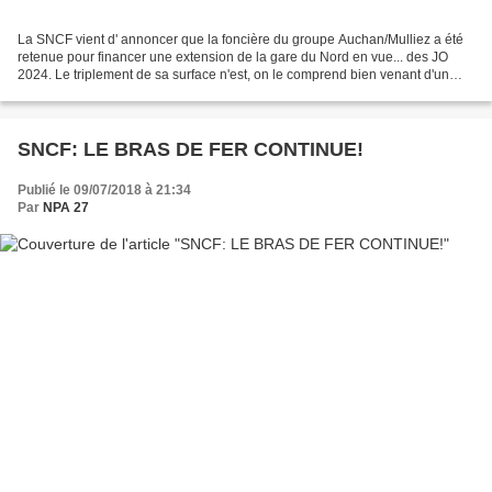
La SNCF vient d' annoncer que la foncière du groupe Auchan/Mulliez a été
retenue pour financer une extension de la gare du Nord en vue... des JO
2024. Le triplement de sa surface n'est, on le comprend bien venant d'un
groupe qui détient X enseignes alimentaires,...
SNCF: LE BRAS DE FER CONTINUE!
Publié le 09/07/2018 à 21:34
Par
NPA 27