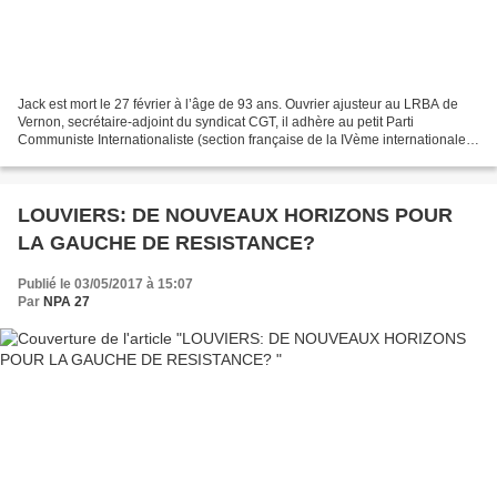
Jack est mort le 27 février à l’âge de 93 ans. Ouvrier ajusteur au LRBA de
Vernon, secrétaire-adjoint du syndicat CGT, il adhère au petit Parti
Communiste Internationaliste (section française de la IVème internationale)
en 1956, avec 5 de ses camarades...
LOUVIERS: DE NOUVEAUX HORIZONS POUR
LA GAUCHE DE RESISTANCE?
Publié le 03/05/2017 à 15:07
Par
NPA 27