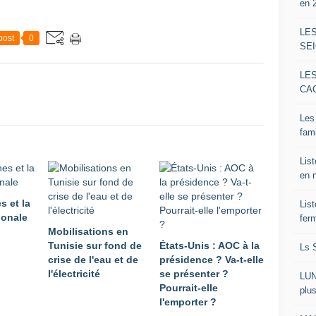
en 
LE
post
0
SE
LE
CAC
Les 
fami
Lis
en 
s et la
Lis
ionale
ferm
Mobilisations en
Tunisie sur fond de
États-Unis : AOC à la
Ls S
crise de l'eau et de
présidence ? Va-t-elle
l'électricité
se présenter ?
LUND
Pourrait-elle
plus
l'emporter ?