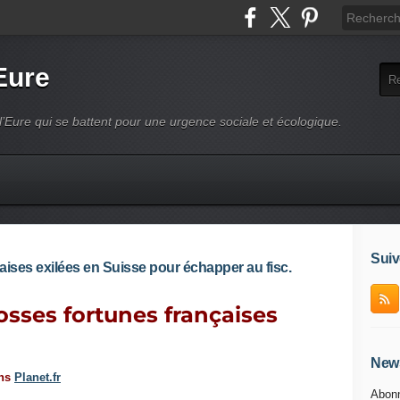
Eure
l’Eure qui se battent pour une urgence sociale et écologique.
Suiv
aises exilées en Suisse pour échapper au fisc.
rosses fortunes françaises
News
ans
Planet.fr
Abonn