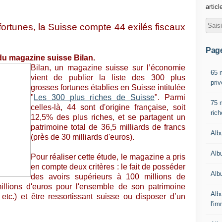
articl
ortunes, la Suisse compte 44 exilés fiscaux
Pag
du magazine suisse Bilan.
Bilan, un magazine suisse sur l’économie
65 m
vient de publier la liste des 300 plus
priv
grosses fortunes établies en Suisse intitulée
"
Les 300 plus riches de Suisse
". Parmi
75 
celles-là, 44 sont d'origine française, soit
ric
12,5% des plus riches, et se partagent un
patrimoine total de 36,5 milliards de francs
Alb
(près de 30 milliards d'euros).
Alb
Pour réaliser cette étude, le magazine a pris
en compte deux critères : le fait de posséder
Alb
des avoirs supérieurs à 100 millions de
illions d'euros pour l'ensemble de son patrimoine
Alb
, etc.) et être ressortissant suisse ou disposer d’un
l'im