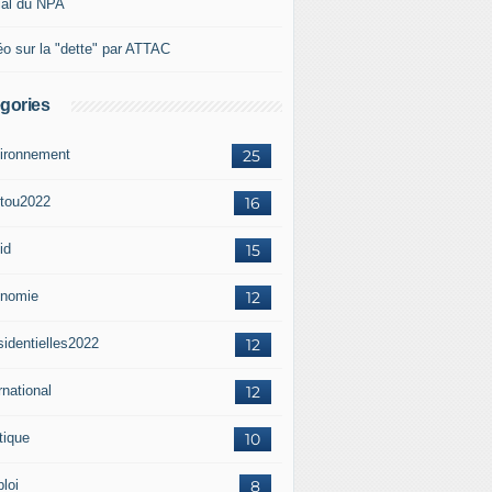
ial du NPA
éo sur la "dette" par ATTAC
gories
ironnement
25
tou2022
16
id
15
nomie
12
sidentielles2022
12
rnational
12
tique
10
loi
8