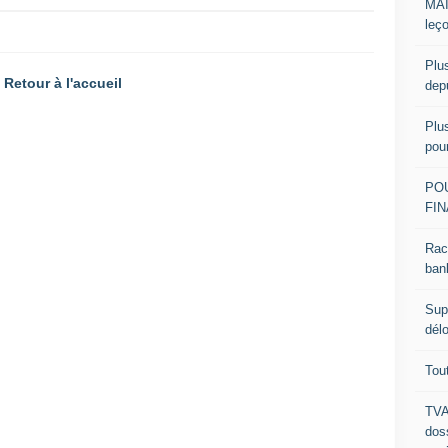
MAI
leç
Plu
Retour à l'accueil
dep
Plu
pou
PO
FIN
Rac
ban
Sup
dél
Tou
TVA
dos