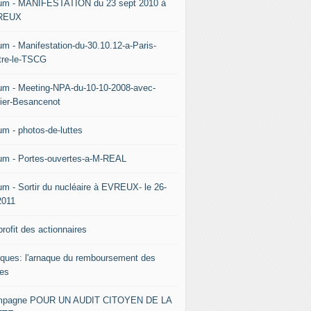
um - MANIFESTATION du 23 sept 2010 à
REUX
um - Manifestation-du-30.10.12-a-Paris-
tre-le-TSCG
um - Meeting-NPA-du-10-10-2008-avec-
vier-Besancenot
um - photos-de-luttes
um - Portes-ouvertes-a-M-REAL
um - Sortir du nucléaire à EVREUX- le 26-
2011
rofit des actionnaires
ques: l'arnaque du remboursement des
tes
pagne POUR UN AUDIT CITOYEN DE LA