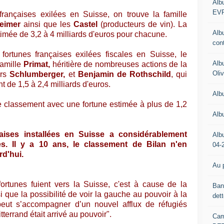
Alb
EV
françaises exilées en Suisse, on trouve la famille
eimer
ainsi que les
Castel
(producteurs de vin). La
Alb
timée de 3,2 à 4 milliards d'euros pour chacune.
con
ortunes françaises exilées fiscales en Suisse, le
Alb
famille
Primat,
héritière de nombreuses actions de la
Oli
ers
Schlumberger,
et
Benjamin de Rothschild
, qui
t de 1,5 à 2,4 milliards d'euros.
Alb
e classement avec une fortune estimée à plus de 1,2
Alb
ises installées en Suisse a considérablement
Alb
. Il y a 10 ans, le classement de Bilan n'en
04-
rd'hui.
Au p
ortunes fuient vers la Suisse, c'est à cause de la
Ban
i que la possibilité de voir la gauche au pouvoir à la
det
 peut s’accompagner d’un nouvel afflux de réfugiés
errand était arrivé au pouvoir".
Cam