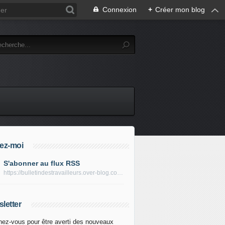
Connexion
+
Créer mon blog
ez-moi
S'abonner au flux RSS
https://bulletindestravailleurs.over-blog.com/rss
letter
ez-vous pour être averti des nouveaux