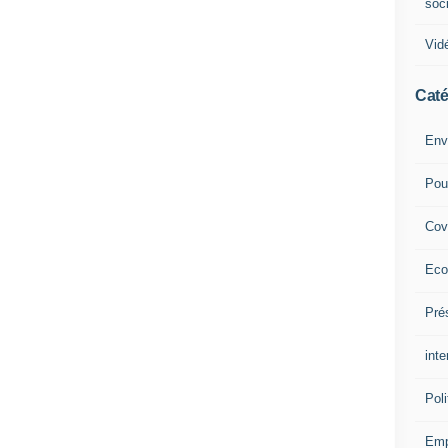
soc
Vid
Caté
Env
Pou
Cov
Eco
Pré
inte
Poli
Emp