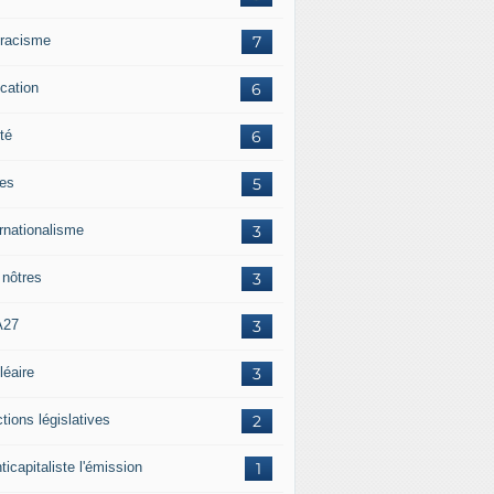
iracisme
7
cation
6
té
6
tes
5
ernationalisme
3
 nôtres
3
A27
3
léaire
3
tions législatives
2
ticapitaliste l'émission
1