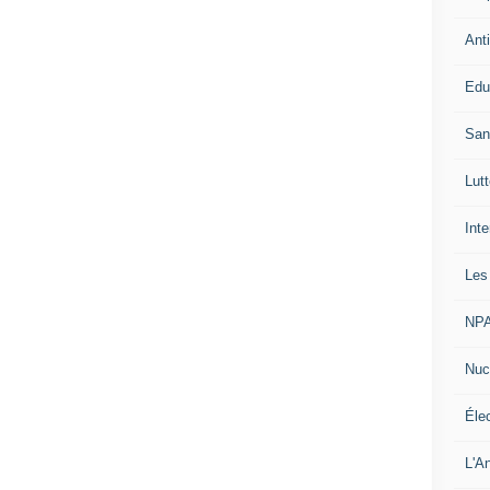
Ant
Edu
San
Lut
Int
Les
NP
Nuc
Élec
L'An