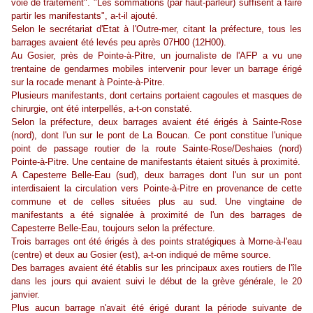
voie de traitement". "Les sommations (par haut-parleur) suffisent à faire
partir les manifestants", a-t-il ajouté.
Selon le secrétariat d'Etat à l'Outre-mer, citant la préfecture, tous les
barrages avaient été levés peu après 07H00 (12H00).
Au Gosier, près de Pointe-à-Pitre, un journaliste de l'AFP a vu une
trentaine de gendarmes mobiles intervenir pour lever un barrage érigé
sur la rocade menant à Pointe-à-Pitre.
Plusieurs manifestants, dont certains portaient cagoules et masques de
chirurgie, ont été interpellés, a-t-on constaté.
Selon la préfecture, deux barrages avaient été érigés à Sainte-Rose
(nord), dont l'un sur le pont de La Boucan. Ce pont constitue l'unique
point de passage routier de la route Sainte-Rose/Deshaies (nord)
Pointe-à-Pitre. Une centaine de manifestants étaient situés à proximité.
A Capesterre Belle-Eau (sud), deux barrages dont l'un sur un pont
interdisaient la circulation vers Pointe-à-Pitre en provenance de cette
commune et de celles situées plus au sud. Une vingtaine de
manifestants a été signalée à proximité de l'un des barrages de
Capesterre Belle-Eau, toujours selon la préfecture.
Trois barrages ont été érigés à des points stratégiques à Morne-à-l'eau
(centre) et deux au Gosier (est), a-t-on indiqué de même source.
Des barrages avaient été établis sur les principaux axes routiers de l'île
dans les jours qui avaient suivi le début de la grève générale, le 20
janvier.
Plus aucun barrage n'avait été érigé durant la période suivante de