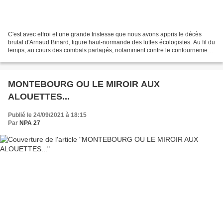
C'est avec effroi et une grande tristesse que nous avons appris le décès
brutal d'Arnaud Binard, figure haut-normande des luttes écologistes. Au fil du
temps, au cours des combats partagés, notamment contre le contournement
Est de Rouen, nous nous étions...
MONTEBOURG OU LE MIROIR AUX
ALOUETTES...
Publié le 24/09/2021 à 18:15
Par
NPA 27