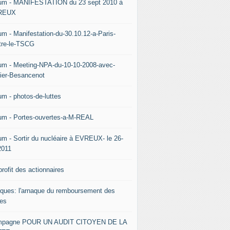
um - MANIFESTATION du 23 sept 2010 à
REUX
um - Manifestation-du-30.10.12-a-Paris-
tre-le-TSCG
um - Meeting-NPA-du-10-10-2008-avec-
vier-Besancenot
um - photos-de-luttes
um - Portes-ouvertes-a-M-REAL
um - Sortir du nucléaire à EVREUX- le 26-
2011
rofit des actionnaires
ques: l'arnaque du remboursement des
tes
pagne POUR UN AUDIT CITOYEN DE LA