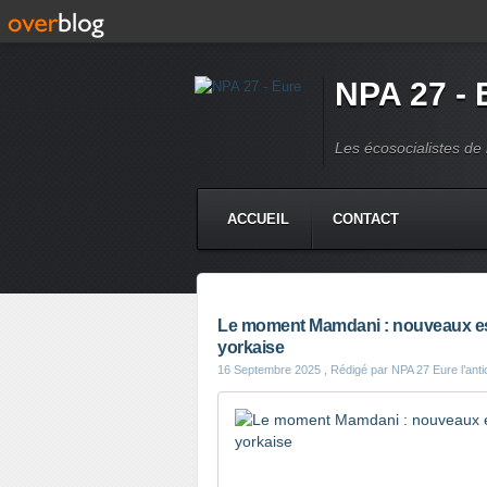
NPA 27 - 
Les écosocialistes de 
ACCUEIL
CONTACT
Le moment Mamdani : nouveaux es
yorkaise
16 Septembre 2025
, Rédigé par NPA 27 Eure l’antic