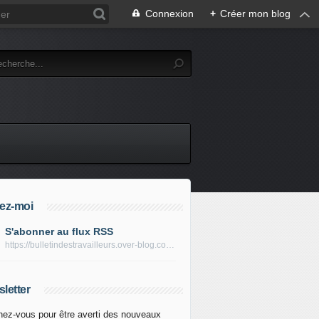
Connexion
+
Créer mon blog
ez-moi
S'abonner au flux RSS
https://bulletindestravailleurs.over-blog.com/rss
 Mamdani : nouveaux espoirs et nouveaux dangers pour la
letter
ez-vous pour être averti des nouveaux