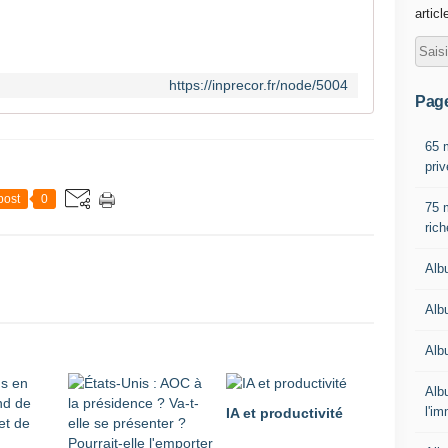
H
articl
a
m
i
https://inprecor.fr/node/5004
l
Pag
t
o
65 m
n
priv
a
n
post
0
75 
a
ric
l
y
Alb
s
e
Alb
l
e
Alb
s
d
Alb
y
l'im
IA et productivité
n
a