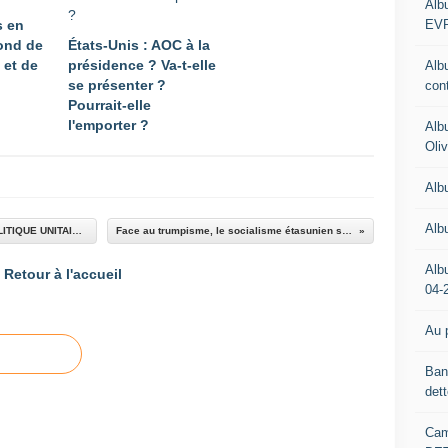
Alb
m
EV
s en
i
fond de
États-Unis : AOC à la
q
 et de
présidence ? Va-t-elle
u
Alb
se présenter ?
e
con
Pourrait-elle
s
l'emporter ?
e
Alb
t
Oli
l
i
Alb
m
i
Alb
OLIVIER BESANCENOT : "DÉFENDRE UNE POLITIQUE UNITAIRE ET RADICALE"
Face au trumpisme, le socialisme étasunien sort de l'ombre
t
e
Alb
Retour à l'accueil
s
04-
d
e
Au p
l
a
Ban
c
det
a
n
Cam
d