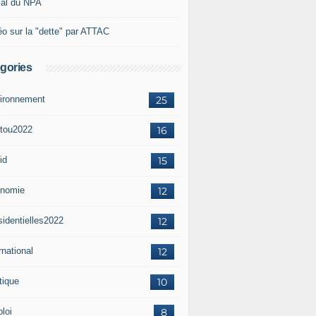
ial du NPA
éo sur la "dette" par ATTAC
gories
ironnement
25
tou2022
16
id
15
nomie
12
sidentielles2022
12
rnational
12
tique
10
loi
8