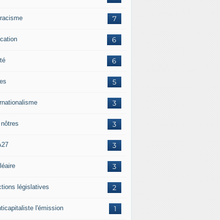
iracisme
7
cation
6
té
6
tes
5
ernationalisme
3
 nôtres
3
A27
3
léaire
3
tions législatives
2
ticapitaliste l'émission
1