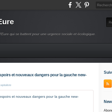
Eure
l’Eure qui se battent pour une urgence sociale et écologique.
Suiv
poirs et nouveaux dangers pour la gauche new-
apitaliste
Le moment
News
B
C
Abonn