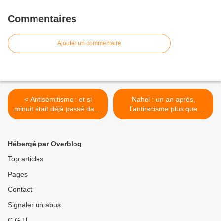
Commentaires
Ajouter un commentaire
< Antisémitisme : et si
Nahel : un an après,
minuit était déjà passé dans
l'antiracisme plus que
le siècle ?
jamais nécessaire >
Hébergé par Overblog
Top articles
Pages
Contact
Signaler un abus
C.G.U.