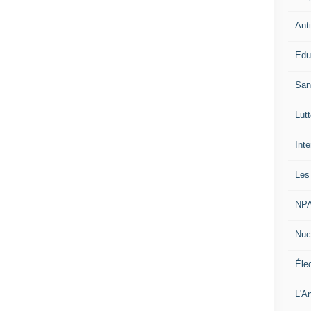
Ant
Edu
San
Lut
Int
Les
NP
Nuc
Élec
L'An