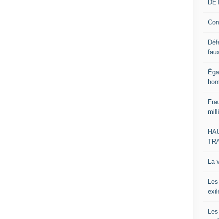
DE
Con
Déf
faux
Éga
hom
Frau
mill
HA
TR
La 
Les
exi
Les