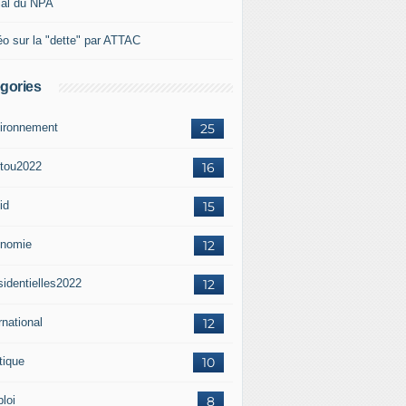
ial du NPA
éo sur la "dette" par ATTAC
gories
ironnement
25
tou2022
16
id
15
nomie
12
sidentielles2022
12
rnational
12
tique
10
loi
8