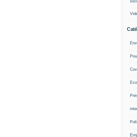
soc
Vid
Caté
Env
Pou
Cov
Eco
Pré
inte
Poli
Emp