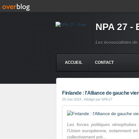
NPA 27 - 
Les écosocialistes de 
ACCUEIL
CONTACT
Finlande : l'Alliance de gauche vien
29 Juin 2024
, Rédigé par NPA 27
Les forces politiques xénophobes 
l'Union européenne, notamment en F
collectivement prè...