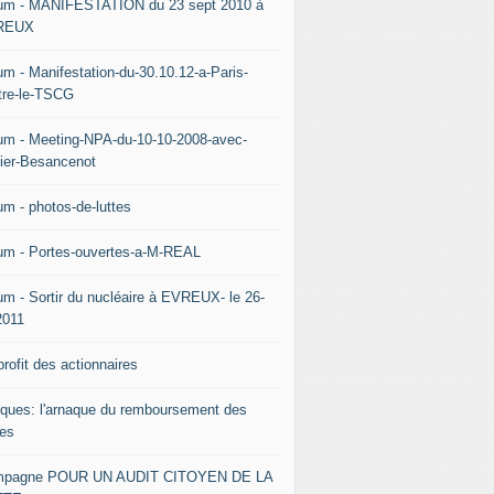
um - MANIFESTATION du 23 sept 2010 à
REUX
um - Manifestation-du-30.10.12-a-Paris-
tre-le-TSCG
um - Meeting-NPA-du-10-10-2008-avec-
vier-Besancenot
um - photos-de-luttes
um - Portes-ouvertes-a-M-REAL
um - Sortir du nucléaire à EVREUX- le 26-
2011
rofit des actionnaires
ques: l'arnaque du remboursement des
tes
pagne POUR UN AUDIT CITOYEN DE LA