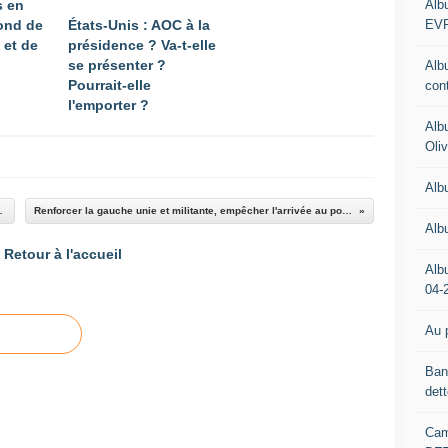
Alb
s en
EV
fond de
États-Unis : AOC à la
 et de
présidence ? Va-t-elle
se présenter ?
Alb
Pourrait-elle
con
l'emporter ?
Alb
Oli
Alb
tions européennes ?
Renforcer la gauche unie et militante, empêcher l'arrivée au pouvoir de l'extrême droite
Alb
Retour à l'accueil
Alb
04-
Au p
Ban
det
Cam