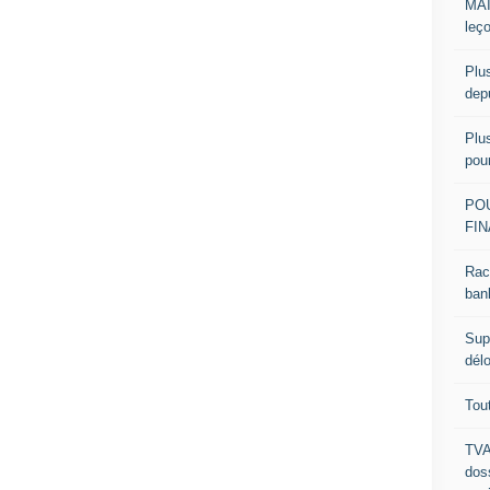
MAI
leç
Plu
dep
Plu
pou
PO
FIN
Rac
ban
Sup
dél
Tou
TVA
dos