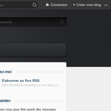
Connexion
+
Créer mon blog
ez-moi
S'abonner au flux RSS
https://bulletindestravailleurs.over-blog.com/rss
letter
ez-vous pour être averti des nouveaux