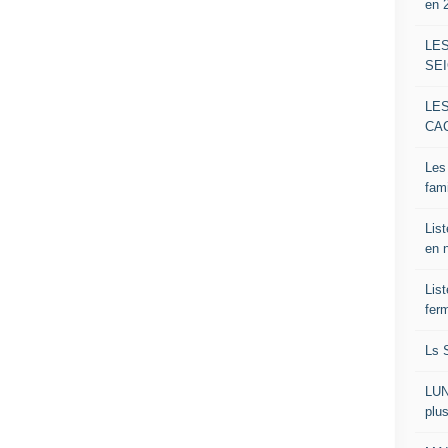
en 
LE
SE
LE
CAC
Les 
fami
Lis
en 
Lis
ferm
Ls S
LUND
plus