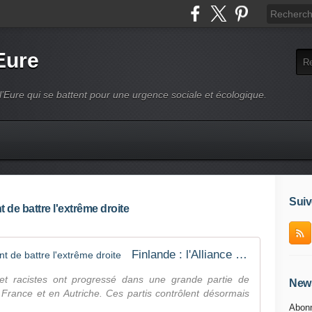
Eure
l’Eure qui se battent pour une urgence sociale et écologique.
Suiv
t de battre l'extrême droite
Finlande : l'Alliance de gauche vient de battre l'extrême droite
et racistes ont progressé dans une grande partie de
News
rance et en Autriche. Ces partis contrôlent désormais
Abonn