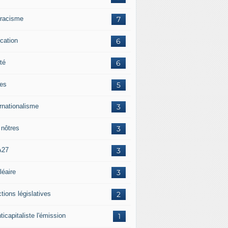
iracisme
7
cation
6
té
6
tes
5
ernationalisme
3
 nôtres
3
A27
3
léaire
3
tions législatives
2
ticapitaliste l'émission
1