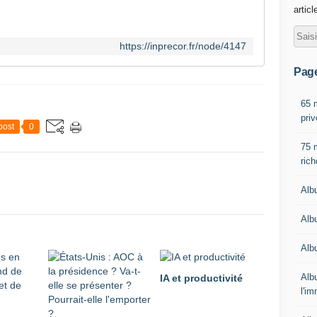
articl
https://inprecor.fr/node/4147
Pag
65 m
priv
post
0
75 
ric
Alb
Alb
Alb
Alb
IA et productivité
l'im