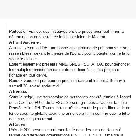
Partout en France, des initiatives ont été prises pour réaffirmer la
détermination de voir retirée la loi liberticide de Macron.
A Pont Audemer.
A l'initiative de la LDH, une bonne cinquantaine de personnes se sont
rassemblées, devant le théâtre de l'Eclat , pour protester contre la loi
sécurité globale.
Étaient également présents MNL, SNES FSU, ATTAC pour dénoncer
les multiples remises en cause de nos libertés, et les projets de
fichage en tout genre.
Rendez-vous est pris pour un prochain rassemblement à Bernay le
samedi 30 janvier après midi.
A Evreux.
Sous la neige, une soixantaine de personnes ont été réunies à l'appel
de la CGT, de FO et de la FSU. Se sont greffées à l'action, la Libre
Pensée et la LDH. Toutes et tous réunis contre le projet liberticide de
loi de sécurité globale avec une annonce à la fin comme quoi la lutte
continue, jusqu’au retrait.
A Rouen
Près de 300 personnes ont manifesté dans les rues de Rouen à
l'appel de différentes organisations (FSU, CGT, SUD...) malgré la