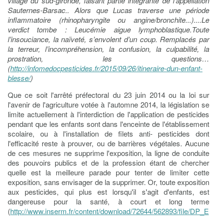
village du sud-gironde, faisant partie intégrante de l’appellation
Sauternes-Barsac.. Alors que Lucas traverse une période
inflammatoire (rhinopharyngite ou angine/bronchite...)....Le
verdict tombe : Leucémie aigue lymphoblastique.Toute
l’insouciance, la naïveté, s’envolent d’un coup. Remplacés par
la terreur, l’incompréhension, la confusion, la culpabilité, la
prostration, les questions…
(
http://infomedocpesticides.fr/2015/09/26/itineraire-dun-enfant-
blesse/
)
Que ce soit l'arrêté préfectoral du 23 juin 2014 ou la loi sur
l'avenir de l'agriculture votée à l'automne 2014, la législation se
limite actuellement à l'interdiction de l'application de pesticides
pendant que les enfants sont dans l'enceinte de l'établissement
scolaire, ou à l'installation de filets anti- pesticides dont
l'efficacité reste à prouver, ou de barrières végétales. Aucune
de ces mesures ne supprime l'exposition, la ligne de conduite
des pouvoirs publics et de la profession étant de chercher
quelle est la meilleure parade pour tenter de limiter cette
exposition, sans envisager de la supprimer. Or, toute exposition
aux pesticides, qui plus est lorsqu'il s'agit d'enfants, est
dangereuse pour la santé, à court et long terme
(
http://www.inserm.fr/content/download/72644/562893/file/DP_E