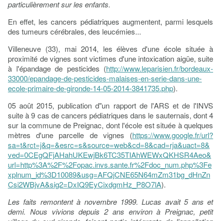
particulièrement sur les enfants.
En effet, les cancers pédiatriques augmentent, parmi lesquels
des tumeurs cérébrales, des leucémies...
Villeneuve (33), mai 2014, les élèves d'une école située à
proximité de vignes sont victimes d'une intoxication aigüe, suite
à l'épandage de pesticides (
http://www.leparisien.fr/bordeaux-
33000/epandage-de-pesticides-malaises-en-serie-dans-une-
ecole-primaire-de-gironde-14-05-2014-3841735.php
).
05 août 2015, publication d"un rapport de l'ARS et de l'INVS
suite à 9 cas de cancers pédiatriques dans le sauternais, dont 4
sur la commune de Preignac, dont l'école est située à quelques
mètres d'une parcelle de vignes (
https://www.google.fr/url?
sa=t&rct=j&q=&esrc=s&source=web&cd=8&cad=rja&uact=8&
ved=0CEgQFjAHahUKEwjBk6TC35TIAhWEWxQKHSR4Aeo&
url=http%3A%2F%2Fopac.invs.sante.fr%2Fdoc_num.php%3Fe
xplnum_id%3D10089&usg=AFQjCNE65N64mZm31bg_dHnZn
Csi2WBjvA&sig2=DxIQ9EyCixdgmHz_P8O7lA
).
Les faits remontent à novembre 1999. Lucas avait 5 ans et
demi. Nous vivions depuis 2 ans environ à Preignac, petit