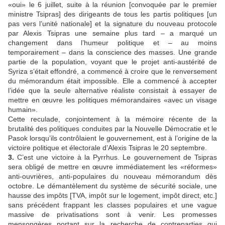
«oui» le 6 juillet, suite à la réunion [convoquée par le premier
ministre Tsipras] des dirigeants de tous les partis politiques [un
pas vers l’unité nationale] et la signature du nouveau protocole
par Alexis Tsipras une semaine plus tard – a marqué un
changement dans l’humeur politique et – au moins
temporairement – dans la conscience des masses. Une grande
partie de la population, voyant que le projet anti-austérité de
Syriza s’était effondré, a commencé à croire que le renversement
du mémorandum était impossible. Elle a commencé à accepter
l’idée que la seule alternative réaliste consistait à essayer de
mettre en œuvre les politiques mémorandaires «avec un visage
humain».
Cette reculade, conjointement à la mémoire récente de la
brutalité des politiques conduites par la Nouvelle Démocratie et le
Pasok lorsqu’ils contrôlaient le gouvernement, est à l’origine de la
victoire politique et électorale d’Alexis Tsipras le 20 septembre.
3.
C’est une victoire à la Pyrrhus. Le gouvernement de Tsipras
sera obligé de mettre en œuvre immédiatement les «réformes»
anti-ouvrières, anti-populaires du nouveau mémorandum dès
octobre. Le démantèlement du système de sécurité sociale, une
hausse des impôts [TVA, impôt sur le logement, impôt direct, etc.]
sans précédent frappant les classes populaires et une vague
massive de privatisations sont à venir. Les promesses
mensongères portant sur la recherche de contreparties qui