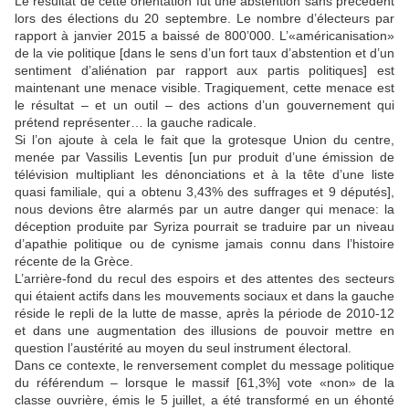
Le résultat de cette orientation fut une abstention sans précédent
lors des élections du 20 septembre. Le nombre d’électeurs par
rapport à janvier 2015 a baissé de 800’000. L’«américanisation»
de la vie politique [dans le sens d’un fort taux d’abstention et d’un
sentiment d’aliénation par rapport aux partis politiques] est
maintenant une menace visible. Tragiquement, cette menace est
le résultat – et un outil – des actions d’un gouvernement qui
prétend représenter… la gauche radicale.
Si l’on ajoute à cela le fait que la grotesque Union du centre,
menée par Vassilis Leventis [un pur produit d’une émission de
télévision multipliant les dénonciations et à la tête d’une liste
quasi familiale, qui a obtenu 3,43% des suffrages et 9 députés],
nous devions être alarmés par un autre danger qui menace: la
déception produite par Syriza pourrait se traduire par un niveau
d’apathie politique ou de cynisme jamais connu dans l’histoire
récente de la Grèce.
L’arrière-fond du recul des espoirs et des attentes des secteurs
qui étaient actifs dans les mouvements sociaux et dans la gauche
réside le repli de la lutte de masse, après la période de 2010-12
et dans une augmentation des illusions de pouvoir mettre en
question l’austérité au moyen du seul instrument électoral.
Dans ce contexte, le renversement complet du message politique
du référendum – lorsque le massif [61,3%] vote «non» de la
classe ouvrière, émis le 5 juillet, a été transformé en un éhonté