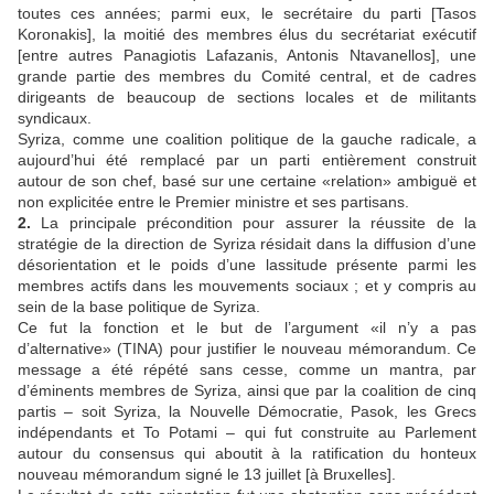
toutes ces années; parmi eux, le secrétaire du parti [Tasos
Koronakis], la moitié des membres élus du secrétariat exécutif
[entre autres Panagiotis Lafazanis, Antonis Ntavanellos], une
grande partie des membres du Comité central, et de cadres
dirigeants de beaucoup de sections locales et de militants
syndicaux.
Syriza, comme une coalition politique de la gauche radicale, a
aujourd’hui été remplacé par un parti entièrement construit
autour de son chef, basé sur une certaine «relation» ambiguë et
non explicitée entre le Premier ministre et ses partisans.
2.
La principale précondition pour assurer la réussite de la
stratégie de la direction de Syriza résidait dans la diffusion d’une
désorientation et le poids d’une lassitude présente parmi les
membres actifs dans les mouvements sociaux ; et y compris au
sein de la base politique de Syriza.
Ce fut la fonction et le but de l’argument «il n’y a pas
d’alternative» (TINA) pour justifier le nouveau mémorandum. Ce
message a été répété sans cesse, comme un mantra, par
d’éminents membres de Syriza, ainsi que par la coalition de cinq
partis – soit Syriza, la Nouvelle Démocratie, Pasok, les Grecs
indépendants et To Potami – qui fut construite au Parlement
autour du consensus qui aboutit à la ratification du honteux
nouveau mémorandum signé le 13 juillet [à Bruxelles].