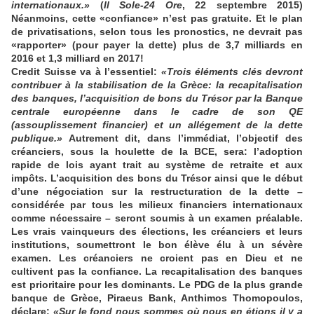
internationaux.»
(
Il Sole-24 Ore
, 22 septembre 2015)
Néanmoins, cette «confiance» n’est pas gratuite. Et le plan
de privatisations, selon tous les pronostics, ne devrait pas
«rapporter» (pour payer la dette) plus de 3,7 milliards en
2016 et 1,3 milliard en 2017!
Credit Suisse va à l’essentiel:
«Trois éléments clés devront
contribuer à la stabilisation de la Grèce: la recapitalisation
des banques, l’acquisition de bons du Trésor par la Banque
centrale européenne dans le cadre de son QE
(assouplissement financier) et un allégement de la dette
publique.»
Autrement dit, dans l’immédiat, l’objectif des
créanciers, sous la houlette de la BCE, sera: l’adoption
rapide de lois ayant trait au système de retraite et aux
impôts. L’acquisition des bons du Trésor ainsi que le début
d’une négociation sur la restructuration de la dette –
considérée par tous les milieux financiers internationaux
comme nécessaire – seront soumis à un examen préalable.
Les vrais vainqueurs des élections, les créanciers et leurs
institutions, soumettront le bon élève élu à un sévère
examen. Les créanciers ne croient pas en Dieu et ne
cultivent pas la confiance. La recapitalisation des banques
est prioritaire pour les dominants. Le PDG de la plus grande
banque de Grèce, Piraeus Bank, Anthimos Thomopoulos,
déclare:
«Sur le fond nous sommes où nous en étions il y a