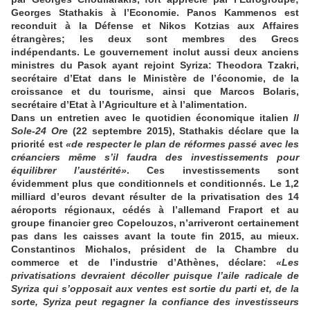
Georges Stathakis à l’Economie. Panos Kammenos est
reconduit à la Défense et Nikos Kotzias aux Affaires
étrangères; les deux sont membres des Grecs
indépendants. Le gouvernement inclut aussi deux anciens
ministres du Pasok ayant rejoint Syriza: Theodora Tzakri,
secrétaire d’Etat dans le Ministère de l’économie, de la
croissance et du tourisme, ainsi que Marcos Bolaris,
secrétaire d’Etat à l’Agriculture et à l’alimentation.
Dans un entretien avec le quotidien économique italien
Il
Sole-24 Ore
(22 septembre 2015), Stathakis déclare que la
priorité est
«de respecter le plan de réformes passé avec les
créanciers même s’il faudra des investissements pour
équilibrer l’austérité»
. Ces investissements sont
évidemment plus que conditionnels et conditionnés. Le 1,2
milliard d’euros devant résulter de la privatisation des 14
aéroports régionaux, cédés à l’allemand Fraport et au
groupe financier grec
Copelouzos, n’arriveront certainement
pas dans les caisses avant la toute fin 2015, au mieux.
Constantinos Michalos, président de la Chambre du
commerce et de l’industrie d’Athènes, déclare:
«Les
privatisations devraient décoller puisque l’aile radicale de
Syriza qui s’opposait aux ventes est sortie du parti et, de la
sorte, Syriza peut regagner la confiance des investisseurs