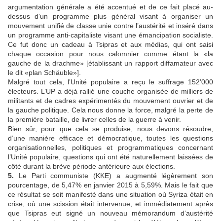
argumentation générale a été accentué et de ce fait placé au-
dessus d’un programme plus général visant à organiser un
mouvement unifié de classe unie contre l’austérité et inséré dans
un programme anti-capitaliste visant une émancipation socialiste.
Ce fut donc un cadeau à Tsipras et aux médias, qui ont saisi
chaque occasion pour nous calomnier comme étant la «la
gauche de la drachme» [établissant un rapport diffamateur avec
le dit «plan Schäuble»].
Malgré tout cela, l’Unité populaire a reçu le suffrage 152’000
électeurs. L’UP a déjà rallié une couche organisée de milliers de
militants et de cadres expérimentés du mouvement ouvrier et de
la gauche politique. Cela nous donne la force, malgré la perte de
la première bataille, de livrer celles de la guerre à venir.
Bien sûr, pour que cela se produise, nous devons résoudre,
d’une manière efficace et démocratique, toutes les questions
organisationnelles, politiques et programmatiques concernant
l’Unité populaire, questions qui ont été naturellement laissées de
côté durant la brève période antérieure aux élections.
5.
Le Parti communiste (KKE) a augmenté légèrement son
pourcentage, de 5,47% en janvier 2015 à 5,59%. Mais le fait que
ce résultat se soit manifesté dans une situation où Syriza était en
crise, où une scission était intervenue, et immédiatement après
que Tsipras eut signé un nouveau mémorandum d’austérité