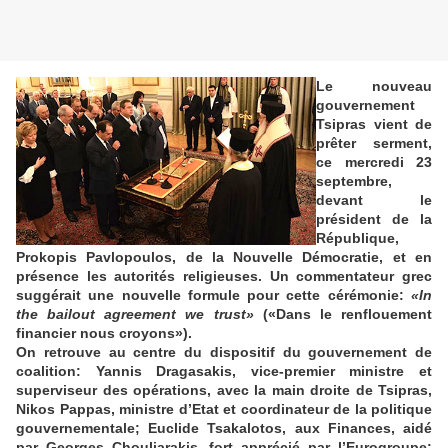
Le nouveau
gouvernement
Tsipras vient de
prêter serment,
ce mercredi 23
septembre,
devant le
président de la
République,
Prokopis Pavlopoulos, de la Nouvelle Démocratie, et en
présence les autorités religieuses. Un commentateur grec
suggérait une nouvelle formule pour cette cérémonie:
«In
the bailout agreement we trust»
(«Dans le renflouement
financier nous croyons»).
On retrouve au centre du dispositif du gouvernement de
coalition: Yannis Dragasakis, vice-premier ministre et
superviseur des opérations, avec la main droite de Tsipras,
Nikos Pappas, ministre d’Etat et coordinateur de la politique
gouvernementale; Euclide Tsakalotos, aux Finances, aidé
par Georges Chouliarakis, fort apprécié par l’Eurogroupe;