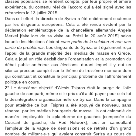
classes populaires se rendent compte, par leur propre et amère
expérience, du contenu réel de l’accord qui a été signé avec les
créanciers le 13 juillet 2015.
Dans cet effort, la direction de Syriza a été entièrement soutenue
par les dirigeants européens. Cela a été rendu évident par la
déclaration emblématique de la chancelière allemande Angela
Merkel [faite lors de sa visite au Brésil le 20 août 2015] selon
laquelle les élections étaient
«une partie de la solution et non une
partie du problème»
. Les dirigeants de Syriza ont également reçu
l’appui de la grande majorité des médias de masse en Grèce.
Cela a joué un rôle décisif dans l’organisation et la promotion du
débat public antérieur aux élections, durant lequel il y eut un
silence presque complet sur le thème du troisième mémorandum
qui constituait et constitue le principal problème de l’affrontement
politique en cours.
2°
Le deuxième objectif d’Alexis Tsipras était la purge de l’aile
gauche de son parti, même si le prix qu’il a dû payer pour cela fut
la désintégration organisationnelle de Syriza. Dans la campagne
pour atteindre ce but, Tsipras a été appuyé de nouveau, sans
réserve, par les médias bourgeois de masse. Ils ont calomnié de
manière impitoyable la «plateforme de gauche» [composée du
Courant de gauche, du Red Network], tout en camouflant
l’ampleur de la vague de démissions et de retraits d’un grand
nombre de militant·e·s qui avaient construit Syriza au cours de