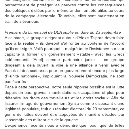
permettraient de protéger les pauvres contre les conséquences
des politiques dictées par le mémorandum ont été utiles au cours
de la campagne électorale. Toutefois, elles sont maintenant en
train de s’évanouir.
Première du bimensuel de DEA publié en date du 23 septembre
A ce stade, le groupe dirigeant autour d’Alexis Tsipras devra faire
face à la réalité – ils devront s’affronter au contenu de l’accord
qu’ils ont signé. Voilà pourquoi – malgré toute l’insistance sur leur
capacité à former un gouvernement «stable» avec les Grecs
indépendants [Anel] comme partenaire junior – ce groupe
dirigeant a déjà ouvert la voie à une alliance à venir avec le
Pasok et des scénarios pour un gouvernement encore plus large
d’«unité nationale», impliquant la Nouvelle Démocratie, ne sont
pas écartés.
Face à cette perspective, notre seule réponse possible est la lutte
depuis en bas: grèves, manifestations, occupations et plus pour
défendre les droits des travailleurs et les droits sociaux. Afin de
fissurer l’image du gouvernement Syriza comme disposant d’une
légitimité populaire, fruit du résultat électoral du 20 septembre, ce
genre de luttes doivent être appuyées de manière décidée par
l’ensemble des militant·e·s de la gauche.
L’expérience récente nous a démontré que, pour que de telles