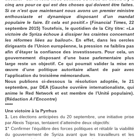
cinq ans pour ce qui est des choses qui doivent être faites.
Si ce n’est que maintenant nous avons un premier ministre
enthousiaste et dynamique disposant d’un mandat
populaire le faire. Et cela est positif.»
(
Financial Times,
22
septembre 2015) Toutefois, le quotidien de la City titre:
«La
victoire de Syriza échoue à dissiper les craintes concernant
les réformes liées au bailout»
. En effet, dans les cercles
dirigeants de l’Union européenne, la pression ne faiblira pas
afin d’étayer la confiance des investisseurs. Pour cela, un
gouvernement disposant d’une base parlementaire plus
large reste un objectif. Ce qui pourrait valider la mise en
œuvre d’une politique autoritaire allant de pair avec
l’application du troisième mémorandum.
Nous publions ci-dessous la résolution adoptée, le 21
septembre, par DEA (Gauche ouvrière internationaliste, qui
anime le Red Network et est membre de l’Unité populaire).
(Rédaction
A l’Encontre
)
*****
Une victoire à la Pyrrhus
1.
Les élections anticipées du 20 septembre, une initiative prise
par Alexis Tsipras, tentaient d’atteindre deux objectifs:
1°
Confirmer l’équilibre des forces politiques et rétablir la viabilité
du gouvernement de Syriza avant que les travailleurs et les