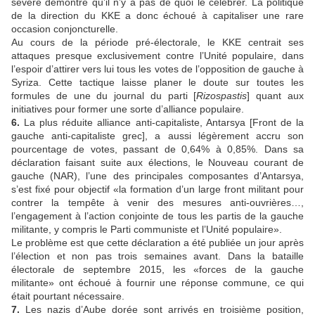
sévère démontre qu’il n’y a pas de quoi le célébrer. La politique
de la direction du KKE a donc échoué à capitaliser une rare
occasion conjoncturelle.
Au cours de la période pré-électorale, le KKE centrait ses
attaques presque exclusivement contre l’Unité populaire, dans
l’espoir d’attirer vers lui tous les votes de l’opposition de gauche à
Syriza. Cette tactique laisse planer le doute sur toutes les
formules de une du journal du parti [
Rizospastis
] quant aux
initiatives pour former une sorte d’alliance populaire.
6.
La plus réduite alliance anti-capitaliste, Antarsya [Front de la
gauche anti-capitaliste grec], a aussi légèrement accru son
pourcentage de votes, passant de 0,64% à 0,85%. Dans sa
déclaration faisant suite aux élections, le Nouveau courant de
gauche (NAR), l’une des principales composantes d’Antarsya,
s’est fixé pour objectif «la formation d’un large front militant pour
contrer la tempête à venir des mesures anti-ouvrières…,
l’engagement à l’action conjointe de tous les partis de la gauche
militante, y compris le Parti communiste et l’Unité populaire».
Le problème est que cette déclaration a été publiée un jour après
l’élection et non pas trois semaines avant. Dans la bataille
électorale de septembre 2015, les «forces de la gauche
militante» ont échoué à fournir une réponse commune, ce qui
était pourtant nécessaire.
7.
Les nazis d’Aube dorée sont arrivés en troisième position,